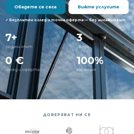
Обадете се сега
Вижте услугите
✓ Безплатен оглед и точна оферта — без ангажимент
7+
3
години опит
града
0 €
100%
оглед и оферта
гаранция
ДОВЕРЯВАТ НИ СЕ