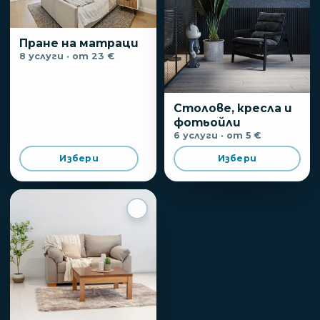
Пране на матраци
8
услуги
· от 23 €
Столове, кресла и
фотьойли
6
услуги
· от 5 €
Избери
Избери