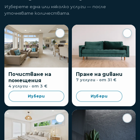
Изберете една или няколко услуги — после
уточнявате количествата.
Почистване на
Пране на дивани
помещения
7
услуги
· от 31 €
4
услуги
· от 3 €
Избери
Избери