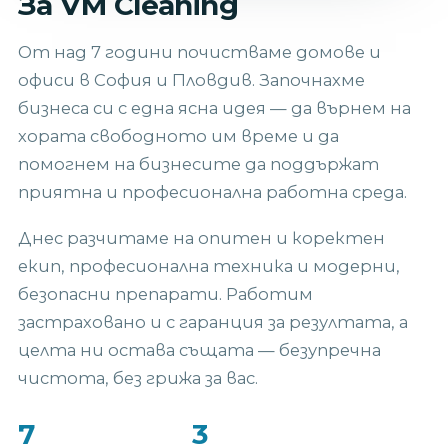
За VM Cleaning
От над 7 години почистваме домове и
офиси в София и Пловдив. Започнахме
бизнеса си с една ясна идея — да върнем на
хората свободното им време и да
помогнем на бизнесите да поддържат
приятна и професионална работна среда.
Днес разчитаме на опитен и коректен
екип, професионална техника и модерни,
безопасни препарати. Работим
застраховано и с гаранция за резултата, а
целта ни остава същата — безупречна
чистота, без грижа за вас.
7
3