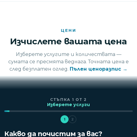
ЦЕНИ
Изчислете вашата цена
Изберете услугите и количествата —
сумата се пресмята веднага. Точната цена е
след безплатен оглед.
Пълен ценоразпис →
СТЪПКА
1
ОТ
2
Изберете услуги
1
2
Какво да почистим за вас?