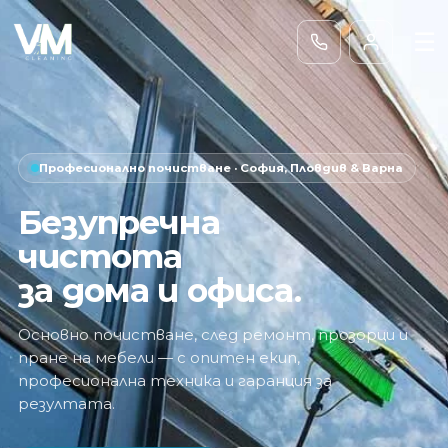
☰
Професионално почистване
·
София, Пловдив & Варна
Безупречна
чистота
за дома и офиса.
Основно почистване, след ремонт, прозорци и
пране на мебели — с опитен екип,
професионална техника и гаранция за
резултата.