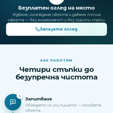
Безплатен оглед на място
Идваме, оглеждаме обекта и даваме точна
оферта — без ангажимент и без скрити такси.
Запазете оглед
КАК РАБОТИМ
Четири стъпки до
безупречна чистота
1
Запитване
Обаждате се или пишете — описвате
обекта.