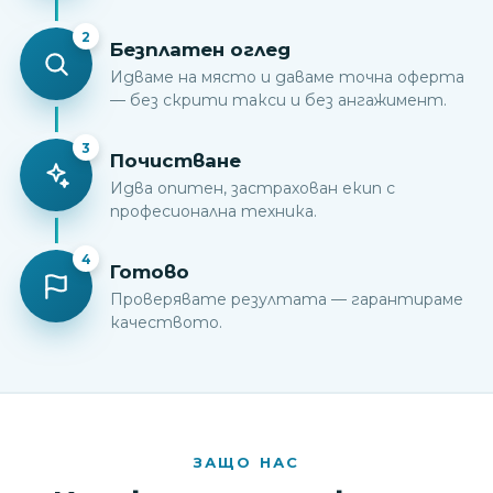
2
Безплатен оглед
Идваме на място и даваме точна оферта
— без скрити такси и без ангажимент.
3
Почистване
Идва опитен, застрахован екип с
професионална техника.
4
Готово
Проверявате резултата — гарантираме
качеството.
ЗАЩО НАС