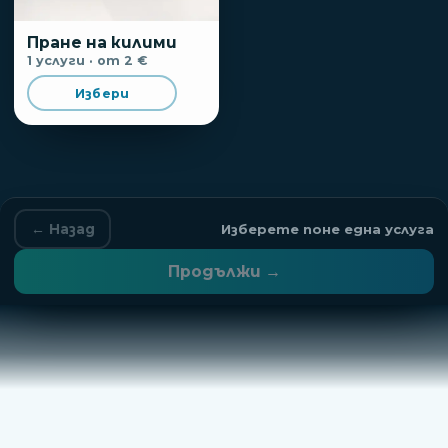
Пране на килими
1
услуги
· от 2 €
Избери
← Назад
Изберете поне една услуга
Продължи
→